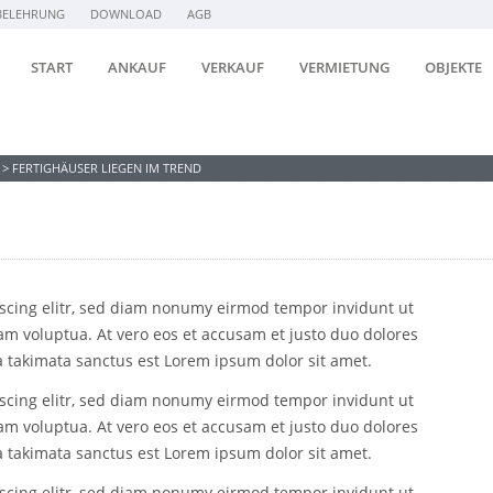
BELEHRUNG
DOWNLOAD
AGB
START
ANKAUF
VERKAUF
VERMIETUNG
OBJEKTE
>
FERTIGHÄUSER LIEGEN IM TREND
d
pscing elitr, sed diam nonumy eirmod tempor invidunt ut
am voluptua. At vero eos et accusam et justo duo dolores
a takimata sanctus est Lorem ipsum dolor sit amet.
pscing elitr, sed diam nonumy eirmod tempor invidunt ut
am voluptua. At vero eos et accusam et justo duo dolores
a takimata sanctus est Lorem ipsum dolor sit amet.
pscing elitr, sed diam nonumy eirmod tempor invidunt ut