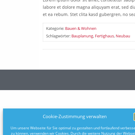
labore et dolore magna aliquyam erat, sed di
et ea rebum. Stet clita kasd gubergren, no se
Kategorie:
Bauen & Wohnen
Schlagwörter:
Bauplanung
,
Fertighaus
,
Neubau
Cookie-Zustimmung verwalten
Um unsere Webseite für Sie optimal zu gestalten und fortlaufend verbess
zu können, verwenden wir Cookies. Durch die weitere Nutzung der Webse