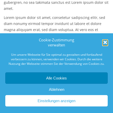
gubergren, no sea takimata sanctus est Lorem ipsum dolor sit
amet.
Lorem ipsum dolor sit amet, consetetur sadipscing elitr, sed
diam nonumy eirmod tempor invidunt ut labore et dolore
magna aliquyam erat, sed diam voluptua. At vero eos et
accusam et justo duo dolores et ea rebum. Stet clita kasd
Cookie-Zustimmung
gubergren, no sea takimata sanctus est Lorem ipsum dolor sit
verwalten
amet.
Um unsere Webseite für Sie optimal zu gestalten und fortlaufend
verbessern zu können, verwenden wir Cookies. Durch die weitere
Kategorie:
Baufinanzierung
Nutzung der Webseite stimmen Sie der Verwendung von Cookies zu.
Schlagwörter:
Bauplanung
,
Neubau
Alle Cookies
«
Fertighäuser liegen im Trend
Die Immobilien-Experten warnen
»
Ablehnen
© 2026 | asma-immobilien.de -
Einstellungen anzeigen