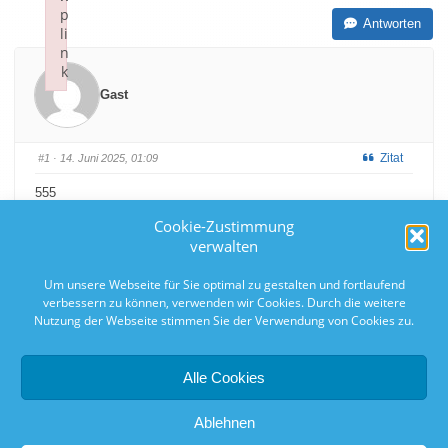
p
Antworten
li
n
k
Failed to initialize plugin: wplink
Gast
Zitat
#1
· 14. Juni 2025, 01:09
555
Cookie-Zustimmung
verwalten
Um unsere Webseite für Sie optimal zu gestalten und fortlaufend
verbessern zu können, verwenden wir Cookies. Durch die weitere
Nutzung der Webseite stimmen Sie der Verwendung von Cookies zu.
0
0
Alle Cookies
Antworten
Ablehnen
RSS-Feed