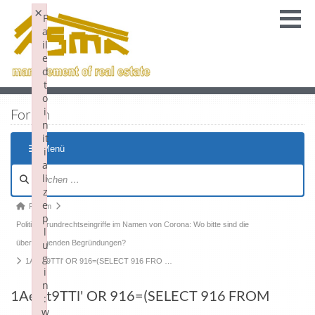
×
F
a
il
e
d
t
o
i
Forum
n
it
Menü
i
a
li
z
e
Forum
p
Politik: Grundrechtseingriffe im Namen von Corona: Wo bitte sind die
l
überzeugenden Begründungen?
u
g
1AeUt9TTl' OR 916=(SELECT 916 FRO …
i
n
1AeUt9TTl' OR 916=(SELECT 916 FROM
:
w