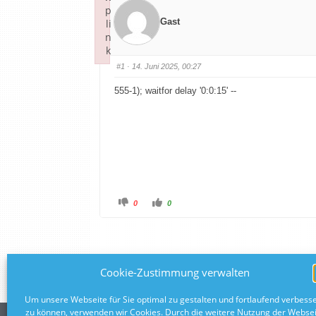
p
Gast
li
n
k
Failed to initialize plugin: wplink
#1
· 14. Juni 2025, 00:27
555-1); waitfor delay '0:0:15' --
0
0
RSS-Feed
Cookie-Zustimmung verwalten
Um unsere Webseite für Sie optimal zu gestalten und fortlaufend verbess
zu können, verwenden wir Cookies. Durch die weitere Nutzung der Webse