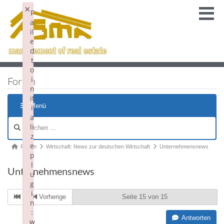
×
F
a
il
e
d
t
o
i
Forum
n
it
Menü
i
a
li
z
e
Forum
Wirtschaft: News zur deutschen Wirtschaft
Unternehmensnews
p
l
Unternehmensnews
u
g
i
Vorherige
Seite 15 von 15
n
:
Antworten
w