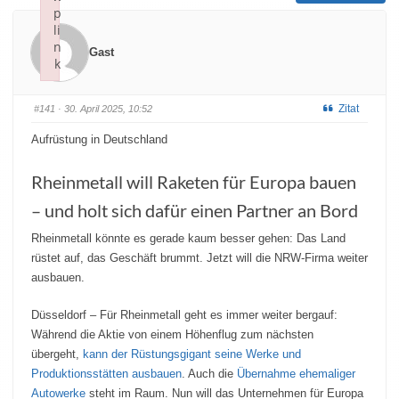
p
li
n
Gast
k
Failed to initialize plugin: wplink
Zitat
#141
· 30. April 2025, 10:52
Aufrüstung in Deutschland
Rheinmetall will Raketen für Europa bauen
– und holt sich dafür einen Partner an Bord
Rheinmetall könnte es gerade kaum besser gehen: Das Land
rüstet auf, das Geschäft brummt. Jetzt will die NRW-Firma weiter
ausbauen.
Düsseldorf – Für Rheinmetall geht es immer weiter bergauf:
Während die Aktie von einem Höhenflug zum nächsten
übergeht,
kann der Rüstungsgigant seine Werke und
Produktionsstätten ausbauen
. Auch die
Übernahme ehemaliger
Autowerke
steht im Raum. Nun will das Unternehmen für Europa