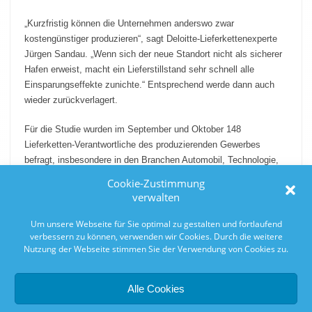
„Kurzfristig können die Unternehmen anderswo zwar
kostengünstiger produzieren“, sagt Deloitte-Lieferkettenexperte
Jürgen Sandau. „Wenn sich der neue Standort nicht als sicherer
Hafen erweist, macht ein Lieferstillstand sehr schnell alle
Einsparungseffekte zunichte.“ Entsprechend werde dann auch
wieder zurückverlagert.
Für die Studie wurden im September und Oktober 148
Lieferketten-Verantwortliche des produzierenden Gewerbes
befragt, insbesondere in den Branchen Automobil, Technologie,
Maschinenbau, Energie und Chemie. 84 Prozent der Befragten
Cookie-Zustimmung
kamen aus Großunternehmen, 16 Prozent von Kleinunternehmen
verwalten
und Mittelständlern.
Um unsere Webseite für Sie optimal zu gestalten und fortlaufend
verbessern zu können, verwenden wir Cookies. Durch die weitere
0
0
Nutzung der Webseite stimmen Sie der Verwendung von Cookies zu.
Vorherige
Seite 15 von 15
Alle Cookies
Antworten