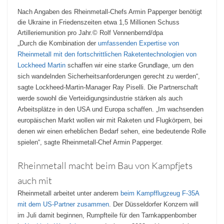
Nach Angaben des Rheinmetall-Chefs Armin Papperger benötigt
die Ukraine in Friedenszeiten etwa 1,5 Millionen Schuss
Artilleriemunition pro Jahr.
© Rolf Vennenbernd/dpa
„Durch die Kombination der
umfassenden Expertise von
Rheinmetall mit den fortschrittlichen Raketentechnologien von
Lockheed Martin
schaffen wir eine starke Grundlage, um den
sich wandelnden Sicherheitsanforderungen gerecht zu werden“,
sagte Lockheed-Martin-Manager Ray Piselli. Die Partnerschaft
werde sowohl die Verteidigungsindustrie stärken als auch
Arbeitsplätze in den USA und Europa schaffen. „Im wachsenden
europäischen Markt wollen wir mit Raketen und Flugkörpern, bei
denen wir einen erheblichen Bedarf sehen, eine bedeutende Rolle
spielen“, sagte Rheinmetall-Chef Armin Papperger.
Rheinmetall macht beim Bau von Kampfjets
auch mit
Rheinmetall arbeitet unter anderem
beim Kampfflugzeug F-35A
mit dem US-Partner zusammen
. Der Düsseldorfer Konzern will
im Juli damit beginnen, Rumpfteile für den Tarnkappenbomber